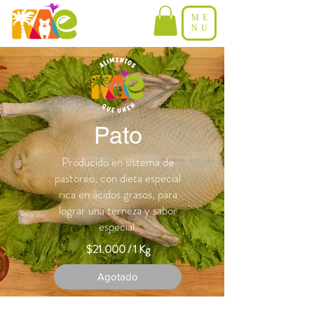
ME
NU
Pato
Producido en sistema de
pastoreo, con dieta especial
rica en ácidos grasos, para
lograr una terneza y sabor
especial.
$21.000 / 1 Kg
Agotado