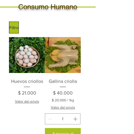
Consumo Humano
Filtro
Huevos criollos
Gallina criolla
Precio
Precio
$ 21.000
$ 40.000
$ 20.000
/
1kg
Valor del envío
$
Valor del envío
2
0
.
0
Agregar al
0