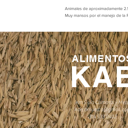
Animales de aproximadamente 2.5 a
Muy mansos por el manejo de la 
ALIMENTO
KA
Km 5 vía Cumaral - Met
kaecomunica@gmail.c
314 533 0402