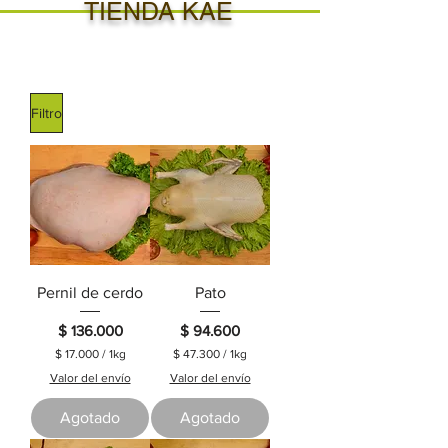
TIENDA KAE
Filtro
Pernil de cerdo
Pato
Precio
Precio
$ 136.000
$ 94.600
$ 17.000
/
1kg
$ 47.300
/
1kg
$
$
Valor del envío
Valor del envío
1
4
Agotado
Agotado
7
7
.
.